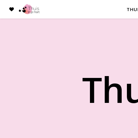
THU
Thu