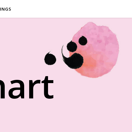
INGS
hart