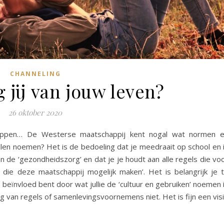
CHANNELING
 jij van jouw leven?
26 oktober 2020
eppen… De Westerse maatschappij kent nogal wat normen 
illen noemen? Het is de bedoeling dat je meedraait op school en 
 de ‘gezondheidszorg’ en dat je je houdt aan alle regels die vo
s die deze maatschappij mogelijk maken’. Het is belangrijk je 
, beïnvloed bent door wat jullie de ‘cultuur en gebruiken’ noemen 
ng van regels of samenlevingsvoornemens niet. Het is fijn een vis