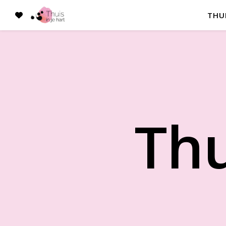
THU
Thu