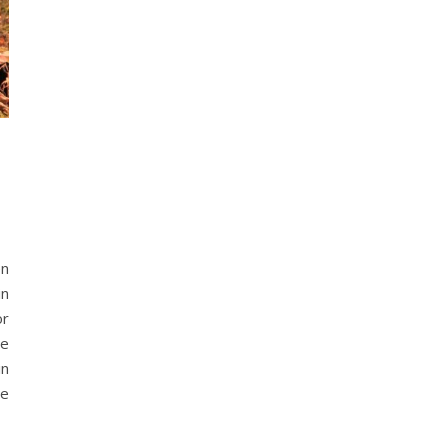
en
in
or
te
in
ie