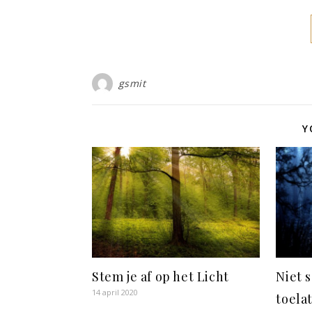
gsmit
Y
Stem je af op het Licht
Niet 
14 april 2020
toela