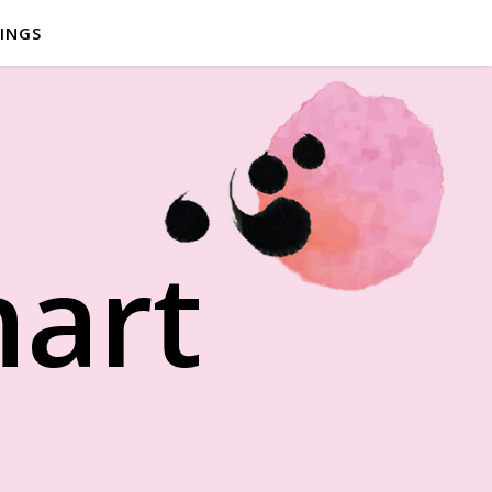
INGS
hart