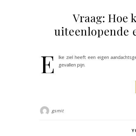
Vraag: Hoe 
uiteenlopende 
E
lke ziel heeft een eigen aandachtsg
gevallen pijn.
gsmit
Y