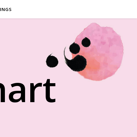
INGS
hart