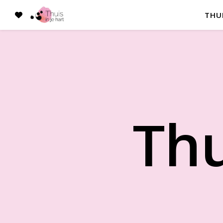
THU
Thu