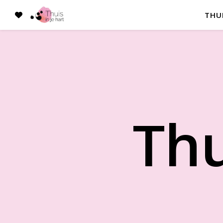
THU
Thu