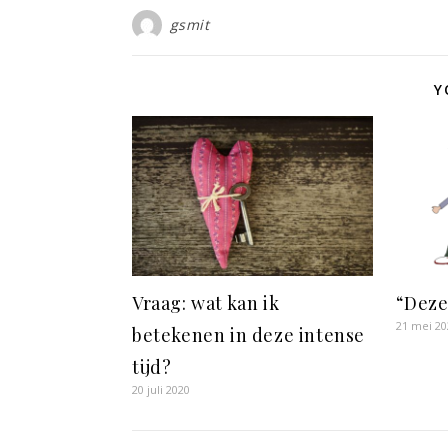
gsmit
Y
Vraag: wat kan ik
“Deze
21 mei 20
betekenen in deze intense
tijd?
20 juli 2020