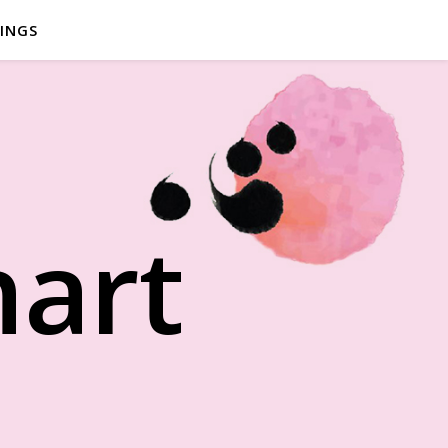
INGS
hart